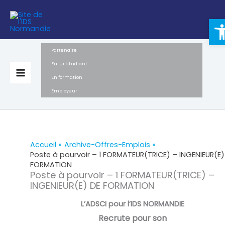
Aller
Ouvr
au
contenu
Partenaire
Futur étudiant
En formation
Employeur
Accueil
Archive-Offres-Emplois
Poste à pourvoir – 1 FORMATEUR(TRICE) – INGENIEUR(E)
FORMATION
Poste à pourvoir – 1 FORMATEUR(TRICE) –
INGENIEUR(E) DE FORMATION
L’ADSCI pour l’IDS NORMANDIE
Recrute pour son