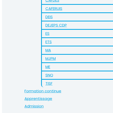
CAFDES
CAFERUIS
DEIS
DEJEPS CDP
ES
ETS
MA
MJPM
ME
SNQ
TISF
Formation continue
Apprentissage
Admission